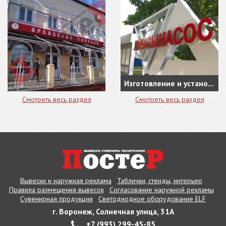
Изготовление и установка Доски Почета для АО "Ливнынасос"
Смотреть весь раздел
Смотреть весь раздел
Вывески и наружная реклама
Таблички, стенды, интерьер
Правила размещения вывесок
Согласование наружной рекламы
Сувенирная продукция
Светодиодное оборудование ELF
г. Воронеж, Солнечная улица, 31А
+7 (993) 299-45-85