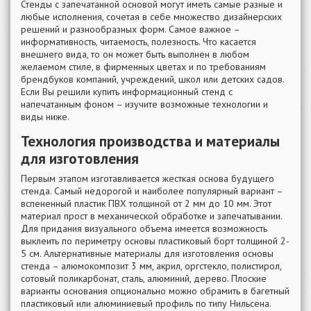
Стенды с запечатанной основой могут иметь самые разные и
любые исполнения, сочетая в себе множество дизайнерских
решений и разнообразных форм. Самое важное –
информативность, читаемость, полезность. Что касается
внешнего вида, то он может быть выполнен в любом
желаемом стиле, в фирменных цветах и по требованиям
брендбуков компаний, учреждений, школ или детских садов.
Если Вы решили купить информационный стенд с
напечатанным фоном – изучите возможные технологии и
виды ниже.
Технология производства и материалы
для изготовления
Первым этапом изготавливается жесткая основа будущего
стенда. Самый недорогой и наиболее популярный вариант –
вспененный пластик ПВХ толщиной от 2 мм до 10 мм. Этот
материал прост в механической обработке и запечатывании.
Для придания визуального объема имеется возможность
выклеить по периметру основы пластиковый борт толщиной 2-
5 см. Альтернативные материалы для изготовления основы
стенда – алюмокомпозит 3 мм, акрил, оргстекло, полистирол,
сотовый поликарбонат, сталь, алюминий, дерево. Плоские
варианты основания опционально можно обрамить в багетный
пластиковый или алюминиевый профиль по типу Нильсена.