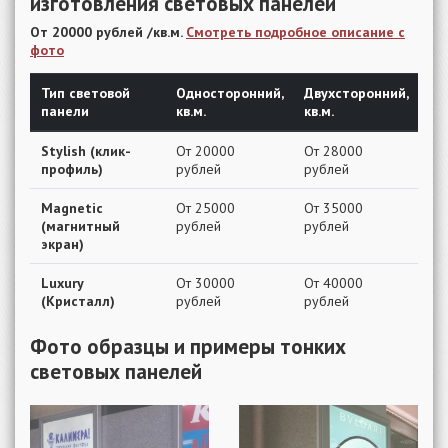
изготовления световых панелей
От 20000 рублей /кв.м.
Смотреть подробное описание с
фото
Тип световой
Односторонний,
Двухсторонний,
панели
кв.м.
кв.м.
Stylish (клик-
От 20000
От 28000
профиль)
рублей
рублей
Magnetic
От 25000
От 35000
(магнитный
рублей
рублей
экран)
Luxury
От 30000
От 40000
(Кристалл)
рублей
рублей
Фото образцы и примеры тонких
световых панелей