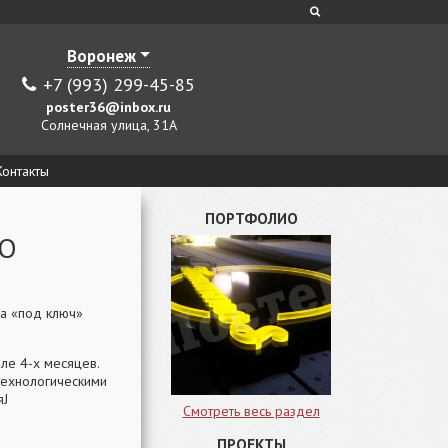
Воронеж
+7 (993) 299-45-85
poster36@inbox.ru
Солнечная улица, 31А
Контакты
ПОРТФОЛИО
АО
ка «под ключ»
ле 4-х месяцев.
 технологическими
яJ
Смотреть весь раздел
ПРОЕКТЫ