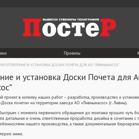
лио
Проекты
ИЗГОТОВЛЕНИЕ И УСТАНОВКА ДОСКИ ПОЧЕТА ДЛЯ АО "ЛИВНЫНАСОС"
ние и установка Доски Почета для 
ос”
й проект в копилку наших работ – разработка, производство и установ
Доска почета» на территории завода АО «Ливнынасос» (г. Ливны).
 быстрым: с момента первичного обращения до монтажа прошло чуть бо
ла детальная и очень ответственная проработка дизайна в сочетании с
обенностями нашего производства, а также документальная бюрократи
алерее ниже.