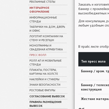
РЕКЛАМНЫЕ СТЕЛЫ
Заказать и изготов
ИНТЕРЬЕРНОЕ
баннер с проклейко
ОФОРМЛЕНИЕ
высокобюджетных м
ИНФОРМАЦИОННЫЕ
Для консультации, 
СТЕНДЫ
любым удобным спосо
ТАБЛИЧКИ НА ДОМ, ДВЕРЬ
И ОФИС
ЛОГОТИП КОМПАНИИ НА
СТЕНУ И РЕСЕПШН
МОНОГРАММЫ И
В прайс листе отоб
СВАДЕБНАЯ АТРИБУТИКА
ПРЕСС ВОЛЛ
РОЛЛ АП И МОБИЛЬНЫЕ
Тип пресс вола
СТЕНДЫ
ПЛАКАТЫ, ПОСТЕРЫ,
Баннер / хром. т
КАРТИНЫ НА ХОЛСТЕ
НАКЛЕЙКИ И СТИКЕРЫ
Баннер / телеск
ЗНАКИ БЕЗОПАСНОСТИ
конструкция
РОСТОВЫЕ ФИГУРЫ
СОГЛАСОВАНИЕ ВЫВЕСОК
Жесткие матери
ПРАВИЛА РАЗМЕЩЕНИЯ
ВЫВЕСОК