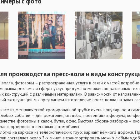
римеры с фото
ля производства пресс-вола и виды конструкц
волла, фотозоны – распространенная услуга в связи с частой потребнос
ия рынка рекламы и сферы услуг придумано множество различных техн
х конструкций с различными материалами. В зависимости от направлен
вий эксплуатации мы предлагаем изготовление пресс-волла на заказ с
ркасе из металлической хромированной трубы: очень популярное и са
любых событий – дня рождения, свадьбы, презентации, форума, конфе
качестве фотозоны в салон, бутик, офис. Быстрая сборка-разборка – ок
транспортировки в легковых автомобилях.
лотно на каркасе из телескопических труб: вариант немного дороже. П
рки составляет около 3-х минут, а транспортировать можно любым удо