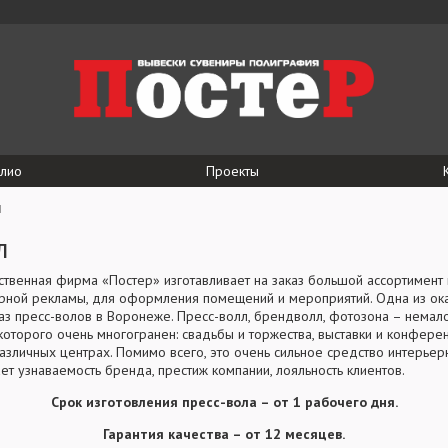
лио
Проекты
Л
л
твенная фирма «Постер» изготавливает на заказ большой ассортимент
рной рекламы, для оформления помещений и мероприятий. Одна из ок
каз пресс-волов в Воронеже. Пресс-волл, брендволл, фотозона – немал
которого очень многогранен: свадьбы и торжества, выставки и конфере
различных центрах. Помимо всего, это очень сильное средство интерьер
т узнаваемость бренда, престиж компании, лояльность клиентов.
Срок изготовления пресс-вола – от 1 рабочего дня.
Гарантия качества – от 12 месяцев.