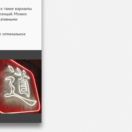
: такие варианты
еренций. Можно
ративными
е оптимальное