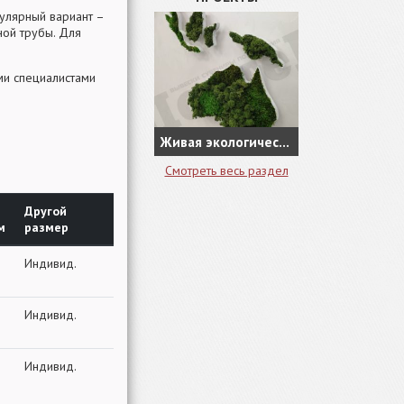
пулярный вариант –
ной трубы. Для
ми специалистами
Живая экологическая карта из натуральной зелени в кабинете руководителя
Смотреть весь раздел
Другой
м
размер
Индивид.
Индивид.
Индивид.