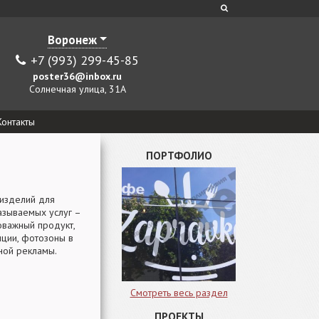
Воронеж
+7 (993) 299-45-85
poster36@inbox.ru
Солнечная улица, 31А
Контакты
ПОРТФОЛИО
 изделий для
азываемых услуг –
оважный продукт,
нции, фотозоны в
ной рекламы.
Смотреть весь раздел
ПРОЕКТЫ