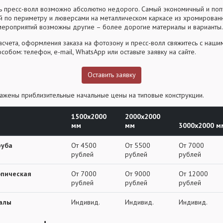
ить пресс-волл возможно абсолютно недорого. Самый экономичный и по
й по периметру и люверсами на металлическом каркасе из хромирован
ероприятий возможны другие – более дорогие материалы и варианты.
расчета, оформления заказа на фотозону и пресс-волл свяжитесь с наши
бом: телефон, e-mail, WhatsApp или оставьте заявку на сайте.
Оставить заявку
ражены приблизительные начальные цены на типовые конструкции.
1500х2000
2000х2000
мм
мм
3000х2000 м
руба
От 4500
От 5500
От 7000
рублей
рублей
рублей
опическая
От 7000
От 9000
От 12000
рублей
рублей
рублей
алы
Индивид.
Индивид.
Индивид.