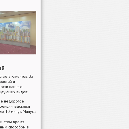
ий
тью у клиентов. За
ологий и
ности вашего
ледующих видов:
мое недорогое
ренции, выставки
оло 10 минут. Минусы
ри этом время
бным способом в