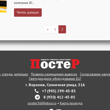
компании BI...
Читать дальше
«
1
2
, стенды, интерьер
Правила размещения вывесок
Согласование нару
Светодиодное оборудование ELF
г. Воронеж, Солнечная улица, 31А
+7 (993) 299-45-85
8 (930) 412-45-85
poster36@inbox.ru
•
Карта проезда