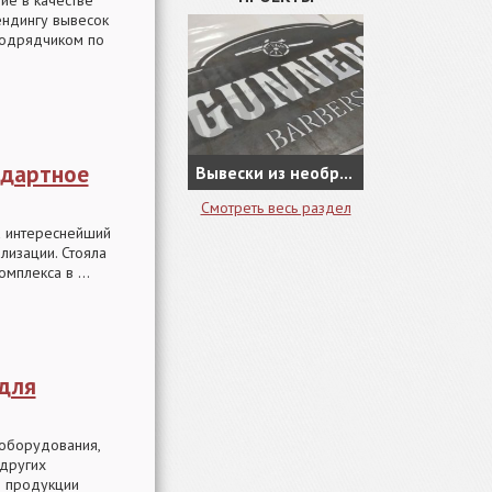
ие в качестве
ендингу вывесок
подрядчиком по
ндартное
Вывески из необработанной стали, как новое направление в наружной рекламе
Смотреть весь раздел
а интереснейший
лизации. Стояла
мплекса в ...
для
 оборудования,
 других
я продукции