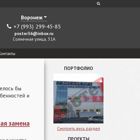
Воронеж
+7 (993) 299-45-85
poster36@inbox.ru
Солнечная улица, 31А
Контакты
ПОРТФОЛИО
елось бы
обенностей и
ная замена
Смотреть весь раздел
ПРОЕКТЫ