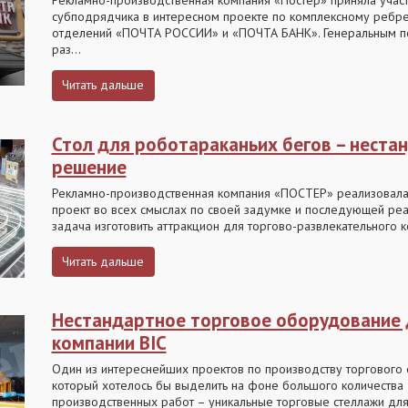
Рекламно-производственная компания «Постер» приняла участ
субподрядчика в интересном проекте по комплексному ребр
отделений «ПОЧТА РОССИИ» и «ПОЧТА БАНК». Генеральным 
раз...
Читать дальше
Стол для роботараканьих бегов – неста
решение
Рекламно-производственная компания «ПОСТЕР» реализовал
проект во всех смыслах по своей задумке и последующей реа
задача изготовить аттракцион для торгово-развлекательного ко
Читать дальше
Нестандартное торговое оборудование 
компании BIC
Один из интереснейших проектов по производству торгового
который хотелось бы выделить на фоне большого количества
производственных работ – уникальные торговые стеллажи дл